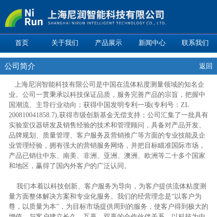
首页
关于我们
产品展示
新闻中心
联系我们
公司简介
返回
上海尼润智能科技有限公司是中国在流体粘度测量领域的知名企
业。公司一贯秉承以科技保证品质，服务完善产品的宗旨，把握中
国潮流、主导行业动向；获得中国发明专利一项(专利号：ZL
200810041858.7),获得市级创新基金无偿支持；公司汇集了一批具有
实验室仪器研发及销售经验的技术和管理顾问，具备对产品开发、
品牌规划、质量管理、客户服务及营销推广等方面的专业技能及企
业管理经验，拥有强大的营销服务网络，并把目标瞄准国际市场，
产品已销往中东、南美、非洲、亚洲、澳洲、欧洲等二十多个国家
和地区，赢得了国内外客户的广泛认同。
我们本着以科技创新、客户服务为导向，为客户提供流体粘度测
量方面整体解决方案和专业化服务。我们的经营理念是“以客户为
尊，以质量为本”，为目标市场提供周到的服务，使客户得到极大的
增值，与客户建立长久、互赢、双赢的合作伙伴关系，以科技为中