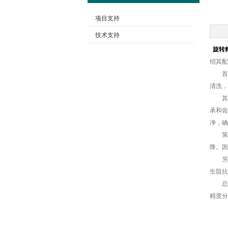
项目支持
技术支持
旋转
绍其配
首先
清洗，
其次
承和齿
净，确
第三
降。因
另外
生阻抗
总
精度分