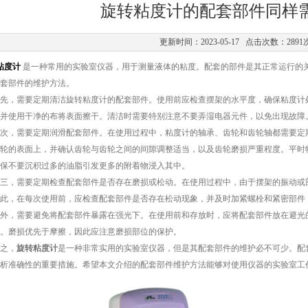
旋转粘度计的配套部件同样需
更新时间：2023-05-17 点击次数：2891
粘度计
是一种常用的实验室仪器，用于测量液体的粘度。配套的部件是其正常运行的
套部件的维护方法。
，需要定期清洁旋转粘度计的配套部件。使用前应检查摆架的水平度，确保粘度计处
并使用干净的布将表面擦干。清洁时需要特别注意不要弄湿电器元件，以免出现故障
，需要定期润滑配套部件。在使用过程中，粘度计的轴承、齿轮和齿轮轴都需要定期
轮的表面上，并确认齿轮与齿轮之间的间隙调整适当，以及齿轮磨损严重程度。平时
保不要沉积过多的油脂引发更多的附着物浸入其中。
，需要定期检查配套部件是否存在磨损或松动。在使用过程中，由于摆架的振动或部
此，在每次使用前，应检查配套部件是否存在松动现象，并及时加紧螺栓和紧密部件
，需要避免将配套部件暴露在强光下。在使用前和存放时，应将配套部件放在避光的
。磨损优先于摩擦，因此应注意磨损部位的保护。
之，
旋转粘度计
是一种非常实用的实验室仪器，但是其配套部件的维护必不可少。配
析准确性的重要措施。希望本文介绍的配套部件维护方法能够对使用仪器的实验室工