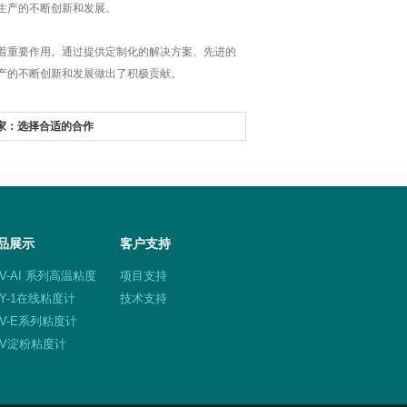
生产的不断创新和发展。
重要作用。通过提供定制化的解决方案、先进的
产的不断创新和发展做出了积极贡献。
家：选择合适的合作
品展示
客户支持
TV-AI 系列高温粘度
项目支持
NY-1在线粘度计
技术支持
TV-E系列粘度计
DV淀粉粘度计
TM-2数字式斯托默粘
计
DV系列便携式粘度