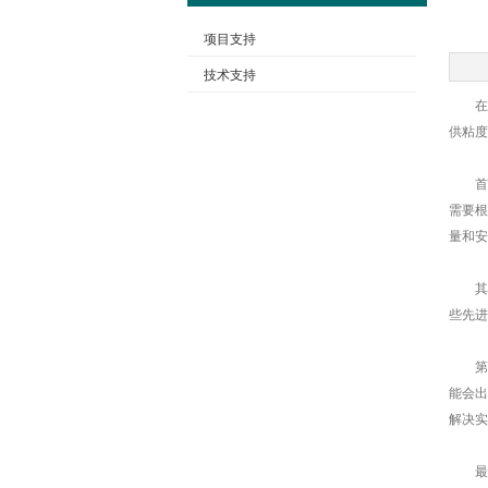
项目支持
技术支持
在线
供粘度
首先
需要根
量和安
其次
些先进
第三
能会出
解决实
最后