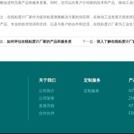
断改进和完善产品和服务质量。同时，也可以向客户介绍新的技术和产品，推动工业
，在线粘度计厂家作为提供粘度测量解决方案的供应商，在推动工业发展方面发挥着
产品、专业的技术培训和支持、以及与客户的合作和交流，在线粘度计厂家为工业生
篇：
如何评估在线粘度计厂家的产品和服务质
下一篇：
深入了解在线粘度计厂
伙伴
关于我们
定制服务
产
公司简介
定制服务
N
计
公司荣誉
Z
发展历程
N
合作伙伴
F
联系我们
S
度
P