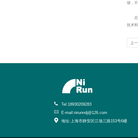
馈，不
总之
技术和
上一
量？
Tel:18930209283
E-mail:nirunndj@126.com
地址:上海市静安区江场三路153号6楼