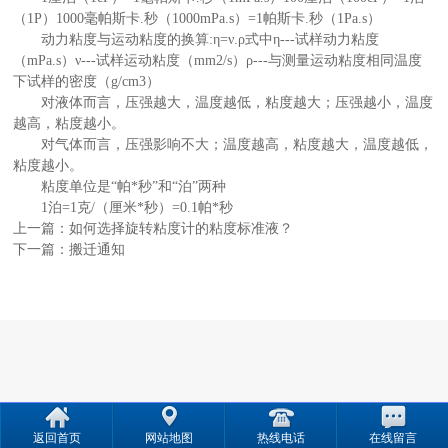
（1P）1000毫帕斯卡.秒（1000mPa.s）=1帕斯卡.秒（1Pa.s）
动力粘度与运动粘度的换算:η=ν.ρ式中η---试样动力粘度
（mPa.s）ν---试样运动粘度（mm2/s）ρ---与测量运动粘度相同温度
下试样的密度（g/cm3）
对液体而言，压强越大，温度越低，粘度越大；压强越小，温度
越高，粘度越小。
对气体而言，压强影响不大；温度越高，粘度越大，温度越低，
粘度越小。
粘度单位是“帕*秒”和“泊”两种
1泊=1克/（厘米*秒）=0.1帕*秒
上一篇：
如何选择旋转粘度计的粘度标准液？
下一篇：
搬迁通知
返回首页
网站地图
热线电话
在线留言