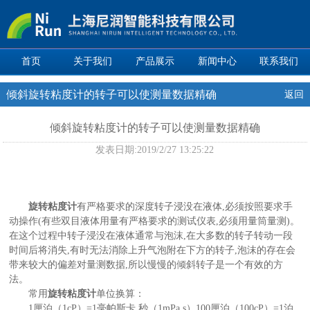
首页
关于我们
产品展示
新闻中心
联系我们
倾斜旋转粘度计的转子可以使测量数据精确
返回
倾斜旋转粘度计的转子可以使测量数据精确
发表日期:
2019/2/27 13:25:22
旋转粘度计
有严格要求的深度转子浸没在液体,必须按照要求手
动操作(有些双目液体用量有严格要求的测试仪表,必须用量筒量测)。
在这个过程中转子浸没在液体通常与泡沫,在大多数的转子转动一段
时间后将消失,有时无法消除上升气泡附在下方的转子,泡沫的存在会
带来较大的偏差对量测数据,所以慢慢的倾斜转子是一个有效的方
法。
常用
旋转粘度计
单位换算：
1厘泊（1cP）=1毫帕斯卡.秒（1mPa.s）100厘泊（100cP）=1泊