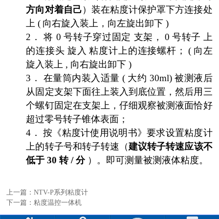
方向对着自己
）装在粘度计保护罩下方连接处
上
(
向右旋入装上，向左旋出卸下
)
2．
将
0
号转子穿过固定
支架，
0
号转子
上
的连接头
旋入
粘度计上的连接螺杆；
(
向左
旋入装上
,
向右旋出卸下
)
3．
在量筒内装入适量
(
大约
30ml)
被测液后
从固定支架下面往上装入到底位置，然后用三
个螺钉固定在支架上，仔细观察被测液面恰好
超过零号转子锥体表面；
4．
按《粘度计使用说明书》要求设置粘度计
上的转子号和转子转速（
建议转子转速应该不
低于
30
转
/
分
）。即可测量被测液体粘度。
上一篇：
NTV-P系列粘度计
下一篇：
粘度温控一体机