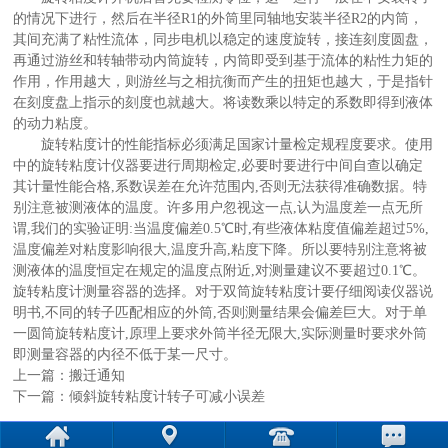
的情况下进行，然后在半径R1的外筒里同轴地安装半径R2的内筒，
其间充满了粘性流体，同步电机以稳定的速度旋转，接连刻度圆盘，
再通过游丝和转轴带动内筒旋转，内筒即受到基于流体的粘性力矩的
作用，作用越大，则游丝与之相抗衡而产生的扭矩也越大，于是指针
在刻度盘上指示的刻度也就越大。将读数乘以特定的系数即得到液体
的动力粘度。
旋转粘度计的性能指标必须满足国家计量检定规程度要求。使用
中的旋转粘度计仪器要进行周期检定,必要时要进行中间自查以确定
其计量性能合格,系数误差在允许范围内,否则无法获得准确数据。特
别注意被测液体的温度。许多用户忽视这一点,认为温度差一点无所
谓,我们的实验证明:当温度偏差0.5℃时,有些液体粘度值偏差超过5%,
温度偏差对粘度影响很大,温度升高,粘度下降。所以要特别注意将被
测液体的温度恒定在规定的温度点附近,对测量建议不要超过0.1℃。
旋转粘度计测量容器的选择。对于双筒旋转粘度计要仔细阅读仪器说
明书,不同的转子匹配相应的外筒,否则测量结果会偏差巨大。对于单
一圆筒旋转粘度计,原理上要求外筒半径无限大,实际测量时要求外筒
即测量容器的内径不低于某一尺寸。
上一篇：
搬迁通知
下一篇：
倾斜旋转粘度计转子可减小误差