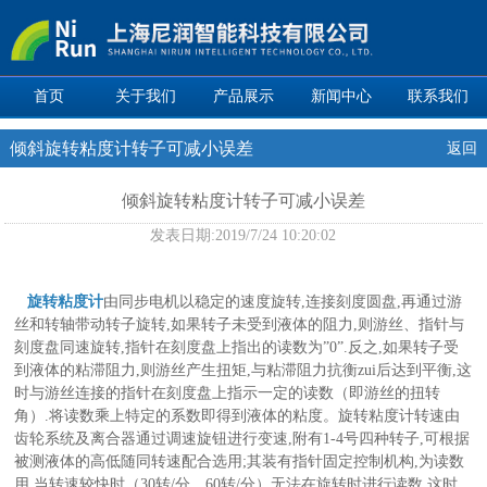
首页
关于我们
产品展示
新闻中心
联系我们
倾斜旋转粘度计转子可减小误差
返回
倾斜旋转粘度计转子可减小误差
发表日期:
2019/7/24 10:20:02
旋转粘度计
由同步电机以稳定的速度旋转,连接刻度圆盘,再通过游
丝和转轴带动转子旋转,如果转子未受到液体的阻力,则游丝、指针与
刻度盘同速旋转,指针在刻度盘上指出的读数为”0”.反之,如果转子受
到液体的粘滞阻力,则游丝产生扭矩,与粘滞阻力抗衡zui后达到平衡,这
时与游丝连接的指针在刻度盘上指示一定的读数（即游丝的扭转
角）.将读数乘上特定的系数即得到液体的粘度。旋转粘度计转速由
齿轮系统及离合器通过调速旋钮进行变速,附有1-4号四种转子,可根据
被测液体的高低随同转速配合选用;其装有指针固定控制机构,为读数
用,当转速较快时（30转/分、60转/分）无法在旋转时进行读数,这时