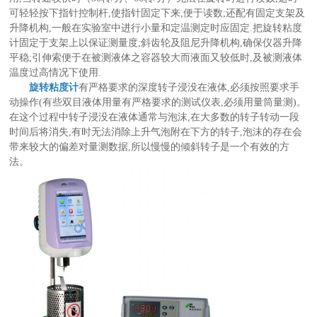
可轻轻按下指针控制杆,使指针固定下来,便于读数;还配有固定支架及
升降机构,一般在实验室中进行小量和定温测定时应固定.把旋转粘度
计固定于支架上以保证测量度;斜齿轮及阻尼升降机构,确保仪器升降
平稳;引伸索便于在被测液体之容器较大而液面又较低时,及被测液体
温度过高情况下使用.
旋转粘度计
有严格要求的深度转子浸没在液体,必须按照要求手
动操作(有些双目液体用量有严格要求的测试仪表,必须用量筒量测)。
在这个过程中转子浸没在液体通常与泡沫,在大多数的转子转动一段
时间后将消失,有时无法消除上升气泡附在下方的转子,泡沫的存在会
带来较大的偏差对量测数据,所以慢慢的倾斜转子是一个有效的方
法。