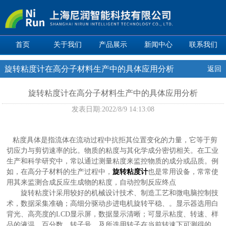
首页
关于我们
产品展示
新闻中心
联系我们
旋转粘度计在高分子材料生产中的具体应用分析
返回
旋转粘度计在高分子材料生产中的具体应用分析
发表日期:
2022/8/9 14:13:08
粘度具体是指流体在流动过程中抗拒其位置变化的力量，它等于剪
切应力与剪切速率的比。物质的粘度与其化学成分密切相关。在工业
生产和科学研究中，常以通过测量粘度来监控物质的成分或品质。例
如，在高分子材料的生产过程中，
旋转粘度计
也是常用设备，常常使
用其来监测合成反应生成物的粘度，自动控制反应终点
旋转粘度计采用较好的机械设计技术、制造工艺和微电脑控制技
术，数据采集准确；高细分驱动步进电机旋转平稳、。显示器选用白
背光、高亮度的LCD显示屏，数据显示清晰；可显示粘度、转速、样
品的液温、百分数、转子号、及所选用转子在当前转速下可测得的