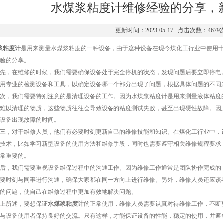
水煤浆粘度计维修经验的分享，
更新时间：2023-05-17 点击次数：4679
浆粘度计
是用来测量水煤浆粘度的一种设备，由于这种设备在现今煤化工行业中使用
验的分享。
，在维修的时候，我们需要确保设备处于完全停机的状态，发现问题后要立即停电。
用专业的检测设备和工具，以确定设备哪一个部分出现了问题，根据具体问题的不同
，我们需要特别注意的是清理设备的工作。因为水煤浆粘度计是用来测量液体粘度的
难以清理的物质，这些物质往往会导致设备的粘度测试失败，甚至出现硬性故障。因
设备出现故障的时间。
，对于维修人员，他们有必要时刻更新自己的维修技能和知识。在煤化工行业中，设
技术，比如学习新型设备的使用方法和维修手段，同时也需要遵守相关维修规程要求
常重要的。
，我们需要重视设备维保过程中的沟通工作。因为维修工作通常是团队协作完成的，
要时刻与同事进行沟通，确保大家都在同一方向上进行维修。另外，维修人员还应该
的问题，使自己在维修过程中更加有效地解决问题。
所述，要想保证
水煤浆粘度计
的正常使用，维修人员需要认真对待维修工作，不断
与设备使用者保持良好的交流。只有这样，才能保证设备的性能，稳定的使用，并避