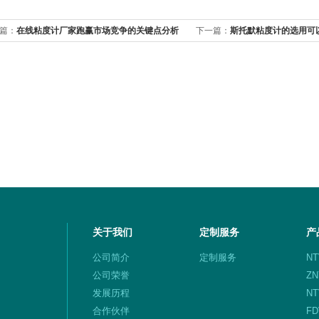
篇：
在线粘度计厂家跑赢市场竞争的关键点分析
下一篇：
斯托默粘度计的选用可
手？
关于我们
定制服务
产
公司简介
定制服务
N
计
公司荣誉
Z
发展历程
N
合作伙伴
F