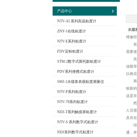
产品中心
NTV-AI 系列高温粘度计
水煤
ZNY-1在线粘度计
维修经
NTV-E系列粘度计
首先
FDV淀粉粘度计
需要使
其次
STM-2数字式斯托默粘度计
油脂等
PDV系列便携式粘度计
以推迟
第三
SMJ-1水煤浆表观粘度测量仪
较新的
NTV-P系列粘度计
这是非
NTV-79系列粘度计
然后
人员需
NDJ-T系列触摸屏粘度计
及存在
NTV-S 系列数字式粘度计
综上
NDJ系列数字式粘度计
通，并