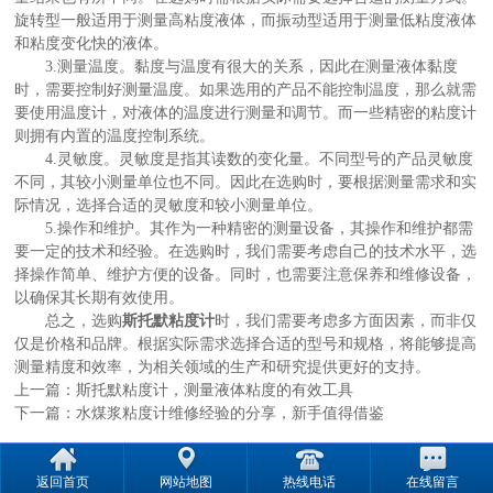
旋转型一般适用于测量高粘度液体，而振动型适用于测量低粘度液体
和粘度变化快的液体。
3.测量温度。黏度与温度有很大的关系，因此在测量液体黏度
时，需要控制好测量温度。如果选用的产品不能控制温度，那么就需
要使用温度计，对液体的温度进行测量和调节。而一些精密的粘度计
则拥有内置的温度控制系统。
4.灵敏度。灵敏度是指其读数的变化量。不同型号的产品灵敏度
不同，其较小测量单位也不同。因此在选购时，要根据测量需求和实
际情况，选择合适的灵敏度和较小测量单位。
5.操作和维护。其作为一种精密的测量设备，其操作和维护都需
要一定的技术和经验。在选购时，我们需要考虑自己的技术水平，选
择操作简单、维护方便的设备。同时，也需要注意保养和维修设备，
以确保其长期有效使用。
总之，选购
斯托默粘度计
时，我们需要考虑多方面因素，而非仅
仅是价格和品牌。根据实际需求选择合适的型号和规格，将能够提高
测量精度和效率，为相关领域的生产和研究提供更好的支持。
上一篇：
斯托默粘度计，测量液体粘度的有效工具
下一篇：
水煤浆粘度计维修经验的分享，新手值得借鉴
返回首页
网站地图
热线电话
在线留言