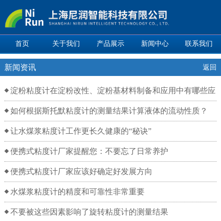
首页
关于我们
产品展示
新闻中心
联系我们
新闻资讯
返回
淀粉粘度计在淀粉改性、淀粉基材料制备和应用中有哪些应
用？
如何根据斯托默粘度计的测量结果计算液体的流动性质？
让水煤浆粘度计工作更长久健康的“秘诀”
便携式粘度计厂家提醒您：不要忘了日常养护
便携式粘度计厂家应该好确定好发展方向
水煤浆粘度计的精度和可靠性非常重要
不要被这些因素影响了旋转粘度计的测量结果